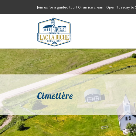
Join us for a guided tour! Or an ice cream! Open Tuesday to
Cimetière